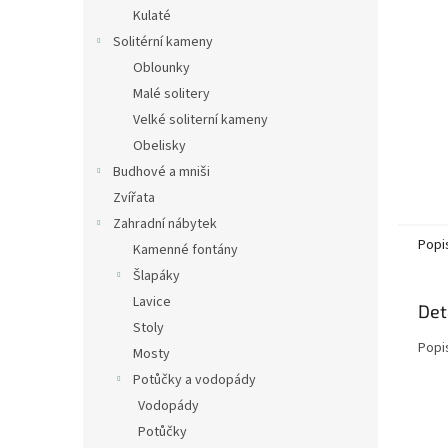
n
Kulaté
e
Solitérní kameny
l
Oblounky
Malé solitery
Velké soliterní kameny
Obelisky
Budhové a mniši
Zvířata
Zahradní nábytek
Popi
Kamenné fontány
Šlapáky
Lavice
Det
Stoly
Popi
Mosty
Potůčky a vodopády
Vodopády
Potůčky