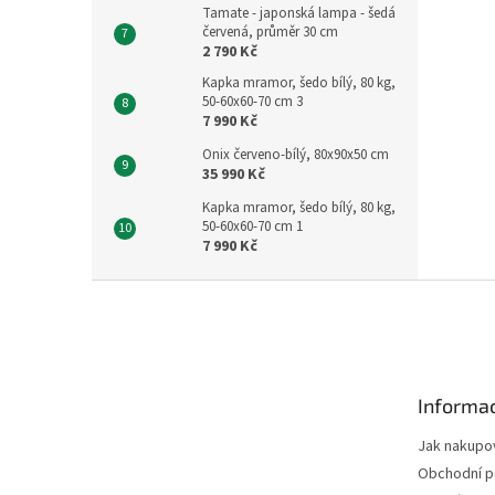
Tamate - japonská lampa - šedá
červená, průměr 30 cm
2 790 Kč
Kapka mramor, šedo bílý, 80 kg,
50-60x60-70 cm 3
7 990 Kč
Onix červeno-bílý, 80x90x50 cm
35 990 Kč
Kapka mramor, šedo bílý, 80 kg,
50-60x60-70 cm 1
7 990 Kč
Z
á
p
a
t
Informac
í
Jak nakupo
Obchodní 