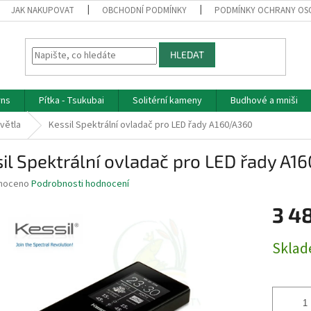
JAK NAKUPOVAT
OBCHODNÍ PODMÍNKY
PODMÍNKY OCHRANY OS
HLEDAT
rns
Pítka - Tsukubai
Solitérní kameny
Budhové a mniši
větla
Kessil Spektrální ovladač pro LED řady A160/A360
il Spektrální ovladač pro LED řady A1
né
noceno
Podrobnosti hodnocení
ní
3 4
u
Měrná
Skla
cena:
ek.