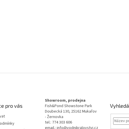
Showroom, prodejna
e pro vás
Vyhledá
Fish&Pond Showstone Park
Doubecká 130, 25162 Mukařov
vat
- Žernovka
tel.: 774 303 606
podmínky
email.: info@vodnikralovstvi.cz