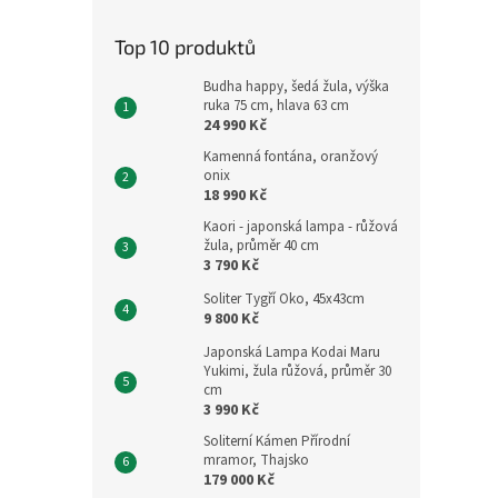
Top 10 produktů
Budha happy, šedá žula, výška
ruka 75 cm, hlava 63 cm
24 990 Kč
Kamenná fontána, oranžový
onix
18 990 Kč
Kaori - japonská lampa - růžová
žula, průměr 40 cm
3 790 Kč
Soliter Tygří Oko, 45x43cm
9 800 Kč
Japonská Lampa Kodai Maru
Yukimi, žula růžová, průměr 30
cm
3 990 Kč
Soliterní Kámen Přírodní
mramor, Thajsko
179 000 Kč