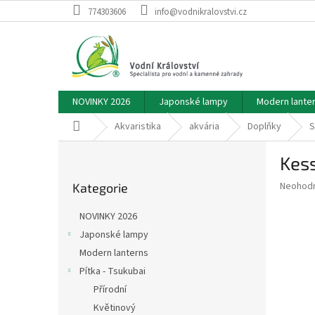
Přejít
774303606
info@vodnikralovstvi.cz
na
obsah
NOVINKY 2026
Japonské lampy
Modern lante
Domů
Akvaristika
akvária
Doplňky
S
P
Kess
o
Přeskočit
s
Průměr
Neohod
Kategorie
kategorie
t
hodnoce
r
produkt
NOVINKY 2026
a
je
Japonské lampy
0,0
n
z
Modern lanterns
n
5
í
Pítka - Tsukubai
hvězdič
p
Přírodní
a
Květinový