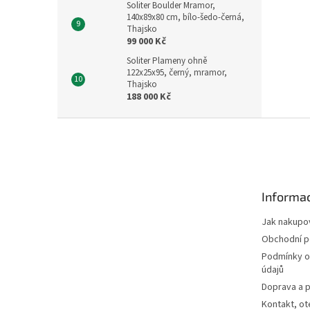
Soliter Boulder Mramor,
140x89x80 cm, bílo-šedo-černá,
Thajsko
99 000 Kč
Soliter Plameny ohně
122x25x95, černý, mramor,
Thajsko
188 000 Kč
Z
á
p
a
t
Informac
í
Jak nakupo
Obchodní 
Podmínky o
údajů
Doprava a p
Kontakt, ot