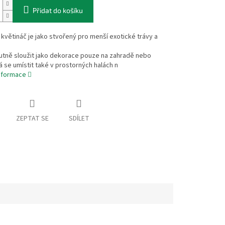
Přidat do košíku
větináč je jako stvořený pro menší exotické trávy a
utně sloužit jako dekorace pouze na zahradě nebo
á se umístit také v prostorných halách n
informace
ZEPTAT SE
SDÍLET