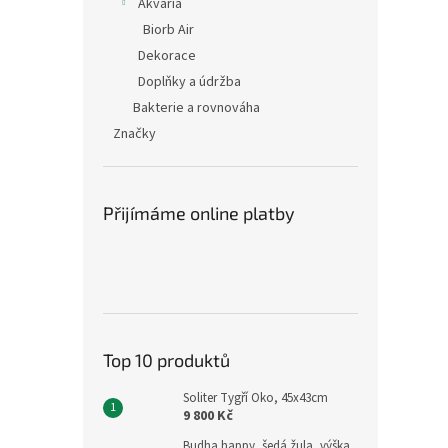
Akvária
Biorb Air
Dekorace
Doplňky a údržba
Bakterie a rovnováha
Značky
Přijímáme online platby
Top 10 produktů
Soliter Tygří Oko, 45x43cm
9 800 Kč
Budha happy, šedá žula, výška