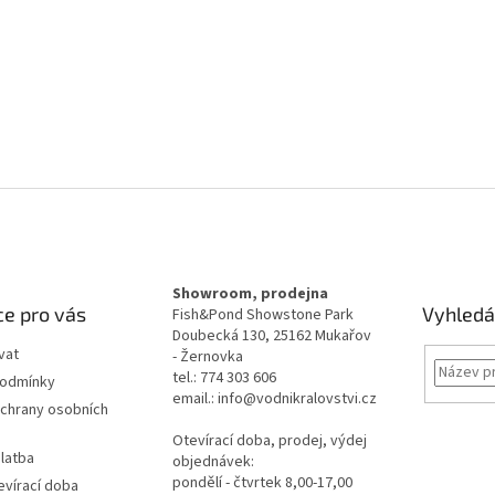
Showroom, prodejna
e pro vás
Vyhledá
Fish&Pond Showstone Park
Doubecká 130, 25162 Mukařov
vat
- Žernovka
tel.: 774 303 606
podmínky
email.: info@vodnikralovstvi.cz
chrany osobních
Otevírací doba, prodej, výdej
latba
objednávek:
pondělí - čtvrtek 8,00-17,00
evírací doba