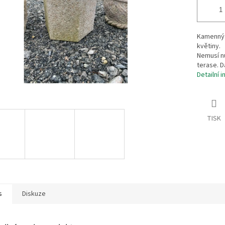
Kamenný k
květiny.
Nemusí n
terase. D
Detailní 
TISK
s
Diskuze