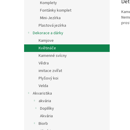
Det
Komplety
Fontánky komplet
Kame
Nemu
Mini-Jezírka
pros
Plastová jezírka
Dekorace a dárky
Kamjove
Květináče
Kamenné svícny
Vědra
imitace zvířat
Plyšový koi
Velda
Akvaristika
akvária
Doplňky
Akvária
Biorb