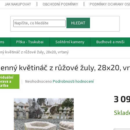
JAK NAKUPOVAT
OBCHODNÍ PODMÍNKY
PODMÍNKY OCHRANY OS
HLEDAT
rns
Pítka - Tsukubai
Solitérní kameny
Budhové a mniši
ý květináč z růžové žuly, 28x20, vrtaný
nný květináč z růžové žuly, 28x20, v
viduální
Průměrné
Neohodnoceno
Podrobnosti hodnocení
rava a
latba
hodnocení
produktu
3 0
je
0,0
z
Měrná
Skla
5
cena:
hvězdiček.