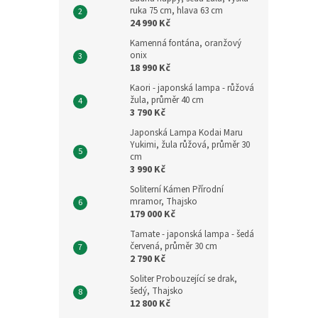
ruka 75 cm, hlava 63 cm
24 990 Kč
Kamenná fontána, oranžový
onix
18 990 Kč
Kaori - japonská lampa - růžová
žula, průměr 40 cm
3 790 Kč
Japonská Lampa Kodai Maru
Yukimi, žula růžová, průměr 30
cm
3 990 Kč
Soliterní Kámen Přírodní
mramor, Thajsko
179 000 Kč
Tamate - japonská lampa - šedá
červená, průměr 30 cm
2 790 Kč
Soliter Probouzející se drak,
šedý, Thajsko
12 800 Kč