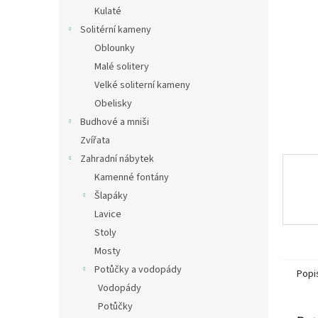
n
Kulaté
e
Solitérní kameny
l
Oblounky
Malé solitery
Velké soliterní kameny
Obelisky
Budhové a mniši
Zvířata
Zahradní nábytek
Kamenné fontány
Šlapáky
Lavice
Stoly
Mosty
Potůčky a vodopády
Popi
Vodopády
Potůčky