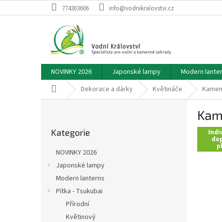
Přejít
774303606
info@vodnikralovstvi.cz
na
obsah
NOVINKY 2026
Japonské lampy
Modern lante
Domů
Dekorace a dárky
Květináče
Kamenn
P
Kame
o
Přeskočit
s
Kategorie
kategorie
Indi
t
dop
p
r
NOVINKY 2026
a
Japonské lampy
n
Modern lanterns
n
í
Pítka - Tsukubai
p
Přírodní
a
Květinový