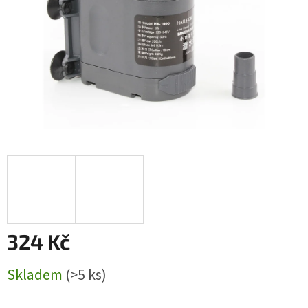
324 Kč
Měrná
Skladem
(>5 ks)
cena: