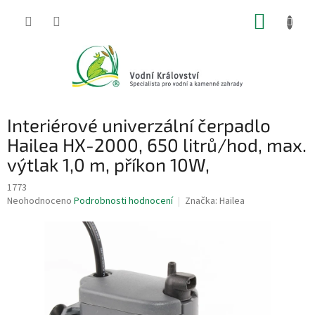
Přejít
NÁKUP
na
obsah
KOŠÍK
Interiérové univerzální čerpadlo
Hailea HX-2000, 650 litrů/hod, max.
výtlak 1,0 m, příkon 10W,
1773
Průměrné
Neohodnoceno
Podrobnosti hodnocení
Značka:
Hailea
hodnocení
produktu
je
0,0
z
5
hvězdiček.