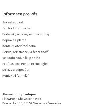
á
p
a
Informace pro vás
t
Jak nakupovat
í
Obchodní podmínky
Podmínky ochrany osobních údajů
Doprava a platba
Kontakt, otevírací doba
Servis, reklamace, vrácení zboží
Velkoobchod, nákup na ičo
Professional Pond Technologies
Dotazy a odpovědi
Kontaktní formulář
Showroom, prodejna
Fish&Pond Showstone Park
Doubecká 130, 25162 Mukařov - Žernovka