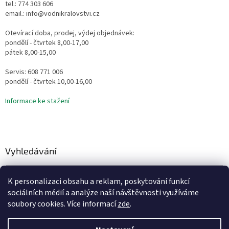
tel.: 774 303 606
email.: info@vodnikralovstvi.cz
Otevírací doba, prodej, výdej objednávek:
pondělí - čtvrtek 8,00-17,00
pátek 8,00-15,00
Servis: 608 771 006
pondělí - čtvrtek 10,00-16,00
Informace ke stažení
Vyhledávání
HLEDAT
K personalizaci obsahu a reklam, poskytování funkcí
sociálních médií a analýze naší návštěvnosti využíváme
soubory cookies. Více informací
zde
.
Vytvořil Shoptet