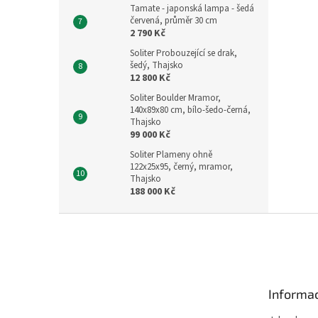
Tamate - japonská lampa - šedá
červená, průměr 30 cm
2 790 Kč
Soliter Probouzející se drak,
šedý, Thajsko
12 800 Kč
Soliter Boulder Mramor,
140x89x80 cm, bílo-šedo-černá,
Thajsko
99 000 Kč
Soliter Plameny ohně
122x25x95, černý, mramor,
Thajsko
188 000 Kč
Z
á
p
a
t
Informac
í