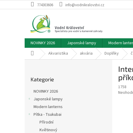
Přejít
774303606
info@vodnikralovstvi.cz
na
obsah
NOVINKY 2026
Japonské lampy
Modern lante
Domů
Akvaristika
akvária
Doplňky
č
P
Inte
o
Přeskočit
s
přík
Kategorie
kategorie
t
1758
r
NOVINKY 2026
Průměr
Neohod
a
hodnoce
Japonské lampy
n
produkt
Modern lanterns
n
je
í
Pítka - Tsukubai
0,0
z
p
Přírodní
5
a
Květinový
hvězdič