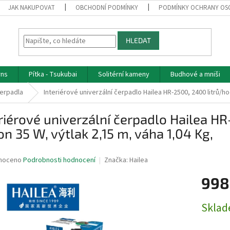
JAK NAKUPOVAT
OBCHODNÍ PODMÍNKY
PODMÍNKY OCHRANY OS
HLEDAT
rns
Pítka - Tsukubai
Solitérní kameny
Budhové a mniši
erpadla
Interiérové univerzální čerpadlo Hailea HR-2500, 2400 litrů/ho
riérové univerzální čerpadlo Hailea HR
on 35 W, výtlak 2,15 m, váha 1,04 Kg,
né
noceno
Podrobnosti hodnocení
Značka:
Hailea
ní
998
u
Měrná
Skla
cena:
ek.