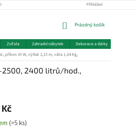
OBNÍCH ÚDAJŮ
DOPRAVA A PLATBA
KONTAKT, OTEVÍRACÍ DOBA
Přihlášení
NÁKUPNÍ
Prázdný košík
KOŠÍK
Zvířata
Zahradní nábytek
Dekorace a dárky
Akvarist
d., příkon 35 W, výtlak 2,15 m, váha 1,04 Kg,
-2500, 2400 litrů/hod.,
 Kč
dem
(>5 ks)