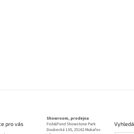
Showroom, prodejna
e pro vás
Vyhledá
Fish&Pond Showstone Park
Doubecká 130, 25162 Mukařov