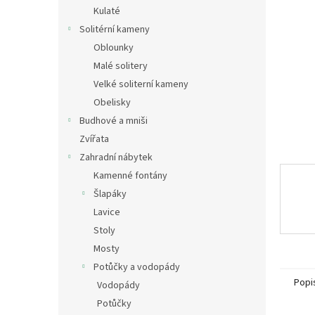
n
Kulaté
e
Solitérní kameny
l
Oblounky
Malé solitery
Velké soliterní kameny
Obelisky
Budhové a mniši
Zvířata
Zahradní nábytek
Kamenné fontány
Šlapáky
Lavice
Stoly
Mosty
Potůčky a vodopády
Popi
Vodopády
Potůčky