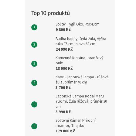
Top 10 produktů
Soliter Tygří Oko, 45x43cm
9 800 Kč
Budha happy, šedá žula, výška
ruka 75 cm, hlava 63 cm
24 990 Kč
Kamenná fontána, oranžový
onix
18 990 Kč
Kaori - japonská lampa - růžová
žula, průměr 40 cm
3 790 Kč
Japonská Lampa Kodai Maru
Yukimi, žula růžová, průměr 30
cm
3 990 Kč
Soliterní Kámen Přírodní
mramor, Thajsko
179 000 Kč