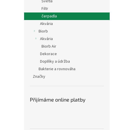
Světla
Filtr
čerpadla
Akvária
Biorb
Akvária
Biorb Air
Dekorace
Doplňky a údržba
Bakterie a rovnováha
Značky
Přijímáme online platby