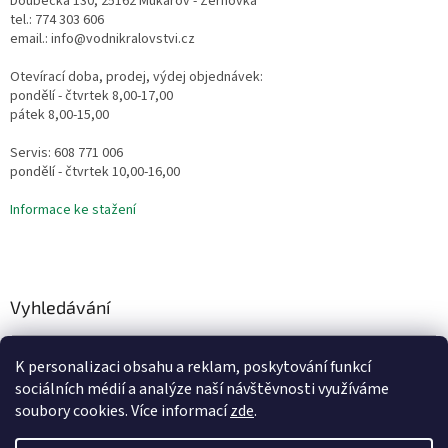
Doubecká 130, 25162 Mukařov - Žernovka
tel.: 774 303 606
email.: info@vodnikralovstvi.cz
Otevírací doba, prodej, výdej objednávek:
pondělí - čtvrtek 8,00-17,00
pátek 8,00-15,00
Servis: 608 771 006
pondělí - čtvrtek 10,00-16,00
Informace ke stažení
Vyhledávání
HLEDAT
K personalizaci obsahu a reklam, poskytování funkcí
sociálních médií a analýze naší návštěvnosti využíváme
soubory cookies. Více informací
zde
.
Vytvořil Shoptet