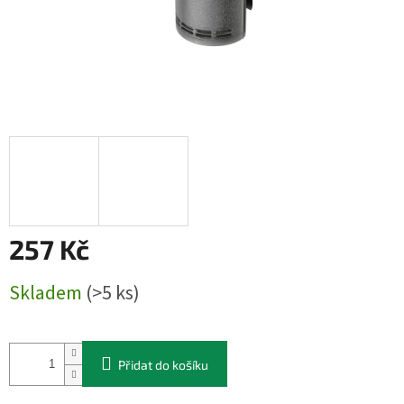
257 Kč
Měrná
Skladem
(>5 ks)
cena:
Přidat do košíku