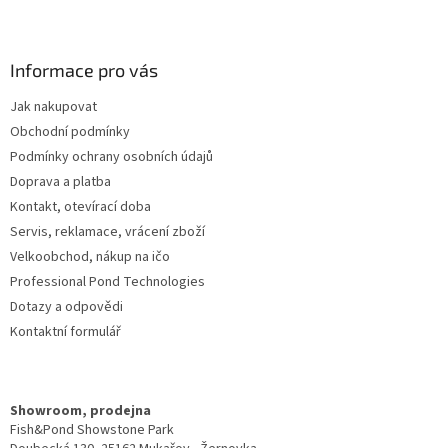
Z
á
p
a
Informace pro vás
t
Jak nakupovat
í
Obchodní podmínky
Podmínky ochrany osobních údajů
Doprava a platba
Kontakt, otevírací doba
Servis, reklamace, vrácení zboží
Velkoobchod, nákup na ičo
Professional Pond Technologies
Dotazy a odpovědi
Kontaktní formulář
Showroom, prodejna
Fish&Pond Showstone Park