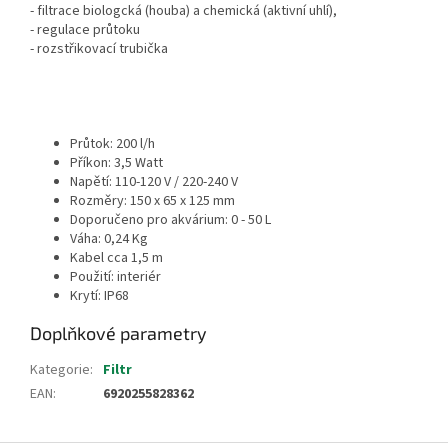
- filtrace biologcká (houba) a chemická (aktivní uhlí),
- regulace průtoku
- rozstřikovací trubička
Průtok: 200 l/h
Příkon: 3,5 Watt
Napětí: 110-120 V / 220-240 V
Rozměry: 150 x 65 x 125 mm
Doporučeno pro akvárium: 0 - 50 L
Váha: 0,24 Kg
Kabel cca 1,5 m
Použití: interiér
Krytí: IP68
Doplňkové parametry
Kategorie
:
Filtr
EAN
:
6920255828362