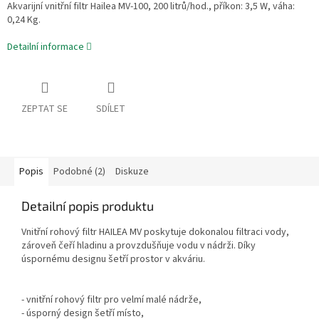
Akvarijní vnitřní filtr Hailea MV-100, 200 litrů/hod., příkon: 3,5 W, váha:
0,24 Kg.
Detailní informace
ZEPTAT SE
SDÍLET
Popis
Podobné (2)
Diskuze
Detailní popis produktu
Vnitřní rohový filtr HAILEA MV poskytuje dokonalou filtraci vody,
zároveň čeří hladinu a provzdušňuje vodu v nádrži. Díky
úspornému designu šetří prostor v akváriu.
- vnitřní rohový filtr pro velmí malé nádrže,
- úsporný design šetří místo,