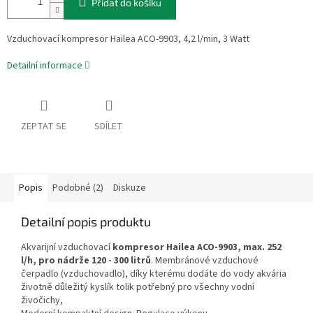
Přidat do košíku
Vzduchovací kompresor Hailea ACO-9903, 4,2 l/min, 3 Watt
Detailní informace
ZEPTAT SE
SDÍLET
Popis
Podobné (2)
Diskuze
Detailní popis produktu
Akvarijní vzduchovací
kompresor Hailea ACO-9903, max. 252
l/h, pro nádrže 120 - 300 litrů
. Membránové vzduchové
čerpadlo (vzduchovadlo), díky kterému dodáte do vody akvária
životně důležitý kyslík tolik potřebný pro všechny vodní
živočichy,