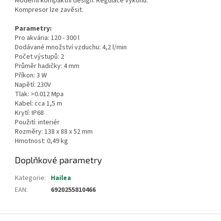
Moderní kompaktní design. Regulace výkonu.
Kompresor lze zavěsit.
Parametry:
Pro akvária: 120 - 300 l
Dodávané množství vzduchu: 4,2 l/min
Počet výstupů: 2
Průměr hadičky: 4 mm
Příkon: 3 W
Napětí: 230V
Tlak: >0.012 Mpa
Kabel: cca 1,5 m
Krytí: IP68
Použití: interiér
Rozměry: 138 x 88 x 52 mm
Hmotnost: 0,49 kg
Doplňkové parametry
Kategorie
:
Hailea
EAN
:
6920255810466
Z