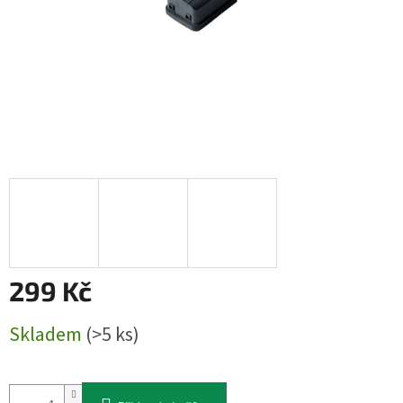
299 Kč
Měrná
Skladem
(>5 ks)
cena: