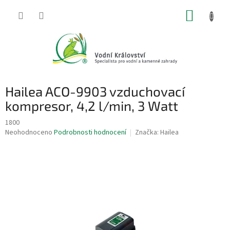
Přejít
NÁKUP
na
obsah
KOŠÍK
Hailea ACO-9903 vzduchovací
kompresor, 4,2 l/min, 3 Watt
1800
Průměrné
Neohodnoceno
Podrobnosti hodnocení
Značka:
Hailea
hodnocení
produktu
je
0,0
z
5
hvězdiček.