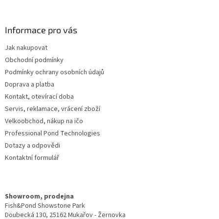
á
p
a
Informace pro vás
t
Jak nakupovat
í
Obchodní podmínky
Podmínky ochrany osobních údajů
Doprava a platba
Kontakt, otevírací doba
Servis, reklamace, vrácení zboží
Velkoobchod, nákup na ičo
Professional Pond Technologies
Dotazy a odpovědi
Kontaktní formulář
Showroom, prodejna
Fish&Pond Showstone Park
Doubecká 130, 25162 Mukařov - Žernovka