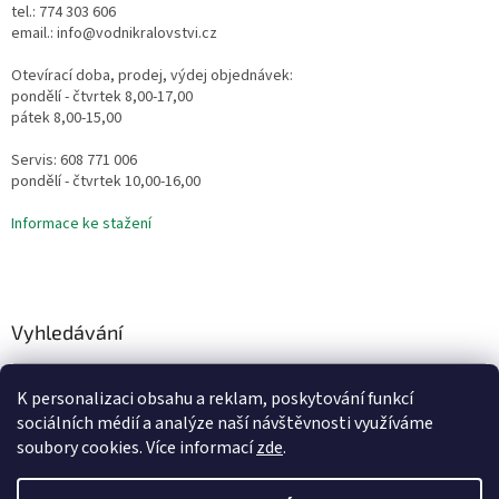
tel.: 774 303 606
email.: info@vodnikralovstvi.cz
Otevírací doba, prodej, výdej objednávek:
pondělí - čtvrtek 8,00-17,00
pátek 8,00-15,00
Servis: 608 771 006
pondělí - čtvrtek 10,00-16,00
Informace ke stažení
Vyhledávání
HLEDAT
K personalizaci obsahu a reklam, poskytování funkcí
sociálních médií a analýze naší návštěvnosti využíváme
soubory cookies. Více informací
zde
.
Vytvořil Shoptet