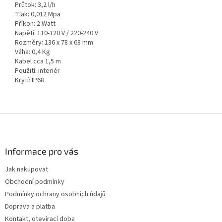
Průtok: 3,2 l/h
Tlak: 0,012 Mpa
Příkon: 2 Watt
Napětí: 110-120 V / 220-240 V
Rozměry: 136 x 78 x 68 mm
Váha: 0,4 Kg
Kabel cca 1,5 m
Použití: interiér
Krytí: IP68
Z
á
p
a
Informace pro vás
t
Jak nakupovat
í
Obchodní podmínky
Podmínky ochrany osobních údajů
Doprava a platba
Kontakt, otevírací doba