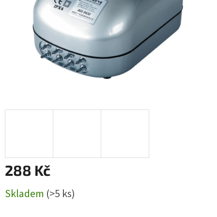
288 Kč
Měrná
Skladem
(>5 ks)
cena: