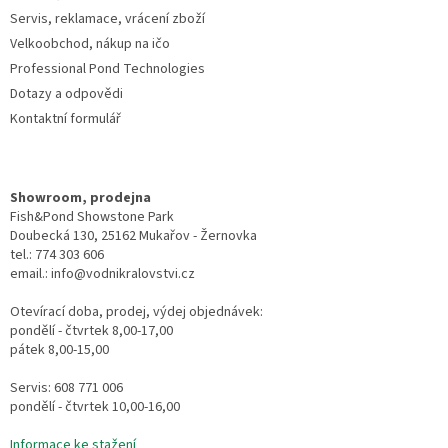
Servis, reklamace, vrácení zboží
Velkoobchod, nákup na ičo
Professional Pond Technologies
Dotazy a odpovědi
Kontaktní formulář
Showroom, prodejna
Fish&Pond Showstone Park
Doubecká 130, 25162 Mukařov - Žernovka
tel.: 774 303 606
email.: info@vodnikralovstvi.cz
Otevírací doba, prodej, výdej objednávek:
pondělí - čtvrtek 8,00-17,00
pátek 8,00-15,00
Servis: 608 771 006
pondělí - čtvrtek 10,00-16,00
Informace ke stažení