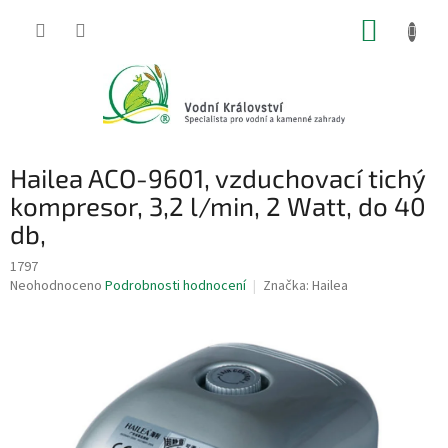
Přejít
NÁKUP
na
obsah
KOŠÍK
Hailea ACO-9601, vzduchovací tichý
kompresor, 3,2 l/min, 2 Watt, do 40
db,
1797
Průměrné
Neohodnoceno
Podrobnosti hodnocení
Značka:
Hailea
hodnocení
produktu
je
0,0
z
5
hvězdiček.