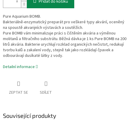
Přidat do košíku
Pure Aquarium BOMB.
Bakteriálně-enzymatický preparát pro veškeré typy akvárií, oceněný
na spoustě akvarijních výstavách a soutěžích.
Pure BOMB vám minimalizuje práci s čištěním akvária a výměnou
molitanů a filtračního substrátu. Běžná dávka je 1 ks Pure BOMB na 200
litrů akvária. Bakterie urychlují rozklad organických nečistot, redukují
tvorbu kalů a zakalení vody, stejně tak jako rozkládají čpavek a
odbourávají dusíkaté látky z vody.
Detailní informace
ZEPTAT SE
SDÍLET
Související produkty