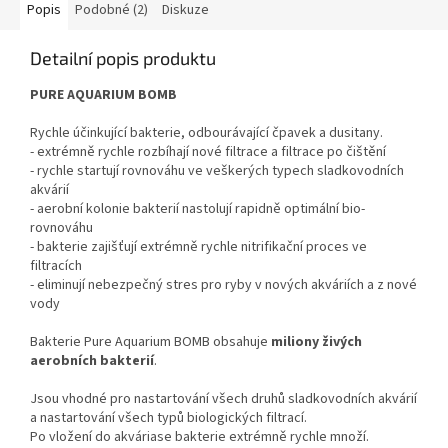
Popis
Podobné (2)
Diskuze
Detailní popis produktu
PURE AQUARIUM BOMB
Rychle účinkující bakterie, odbourávající čpavek a dusitany.
- extrémně rychle rozbíhají nové filtrace a filtrace po čištění
- rychle startují rovnováhu ve veškerých typech sladkovodních
akvárií
- aerobní kolonie bakterií nastolují rapidně optimální bio-
rovnováhu
- bakterie zajišťují extrémně rychle nitrifikační proces ve
filtracích
- eliminují nebezpečný stres pro ryby v nových akváriích a z nové
vody
Bakterie Pure Aquarium BOMB obsahuje
miliony živých
aerobních bakterií
.
Jsou vhodné pro nastartování všech druhů sladkovodních akvárií
a nastartování všech typů biologických filtrací.
Po vložení do akváriase bakterie extrémně rychle množí.