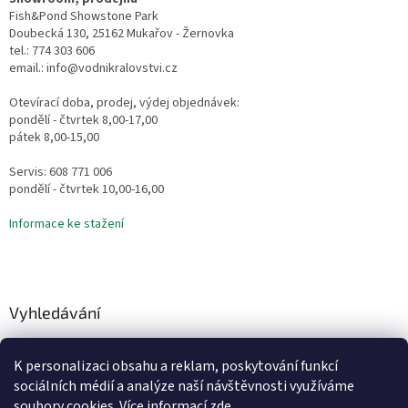
Fish&Pond Showstone Park
Doubecká 130, 25162 Mukařov - Žernovka
tel.: 774 303 606
email.: info@vodnikralovstvi.cz
Otevírací doba, prodej, výdej objednávek:
pondělí - čtvrtek 8,00-17,00
pátek 8,00-15,00
Servis: 608 771 006
pondělí - čtvrtek 10,00-16,00
Informace ke stažení
Vyhledávání
HLEDAT
K personalizaci obsahu a reklam, poskytování funkcí
sociálních médií a analýze naší návštěvnosti využíváme
soubory cookies. Více informací
zde
.