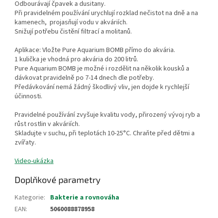
Odbourávají čpavek a dusitany.
Při pravidelném používání urychlují rozklad nečistot na dně a na
kamenech, projasňují vodu v akváriích.
Snižují potřebu čistění filtrací a molitanů.
Aplikace: Vložte Pure Aquarium BOMB přímo do akvária.
1 kulička je vhodná pro akvária do 200 litrů.
Pure Aquarium BOMB je možné i rozdělit na několik kousků a
dávkovat pravidelně po 7-14 dnech dle potřeby.
Předávkování nemá žádný škodlivý vliv, jen dojde k rychlejší
účinnosti.
Pravidelné používání zvyšuje kvalitu vody, přirozený vývoj ryb a
růst rostlin v akváriích.
Skladujte v suchu, při teplotách 10-25°C. Chraňte před dětmi a
zvířaty.
Video-ukázka
Doplňkové parametry
Kategorie
:
Bakterie a rovnováha
EAN
:
5060088878958