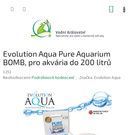
Přejít
NÁKUP
na
obsah
KOŠÍK
Evolution Aqua Pure Aquarium
BOMB, pro akvária do 200 litrů
1251
Průměrné
Neohodnoceno
Podrobnosti hodnocení
Značka:
Evolution Aqua
hodnocení
produktu
je
0,0
z
5
hvězdiček.