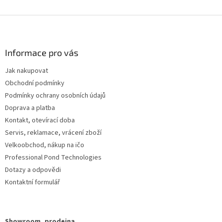
Z
á
p
a
Informace pro vás
t
Jak nakupovat
í
Obchodní podmínky
Podmínky ochrany osobních údajů
Doprava a platba
Kontakt, otevírací doba
Servis, reklamace, vrácení zboží
Velkoobchod, nákup na ičo
Professional Pond Technologies
Dotazy a odpovědi
Kontaktní formulář
Showroom, prodejna