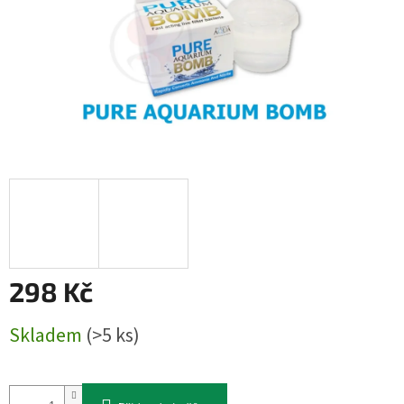
298 Kč
Měrná
Skladem
(>5 ks)
cena: