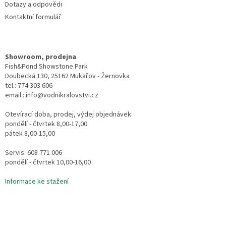
Dotazy a odpovědi
Kontaktní formulář
Showroom, prodejna
Fish&Pond Showstone Park
Doubecká 130, 25162 Mukařov - Žernovka
tel.: 774 303 606
email.: info@vodnikralovstvi.cz
Otevírací doba, prodej, výdej objednávek:
pondělí - čtvrtek 8,00-17,00
pátek 8,00-15,00
Servis: 608 771 006
pondělí - čtvrtek 10,00-16,00
Informace ke stažení