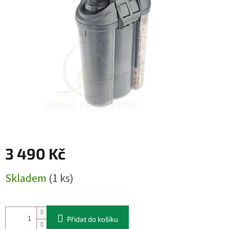
5
hvězdiček.
3 490 Kč
Měrná
Skladem
(1 ks)
cena:
Přidat do košíku