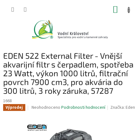
Přejít
NÁKUP
na
obsah
KOŠÍK
EDEN 522 External Filter - Vnější
akvarijní filtr s čerpadlem, spotřeba
23 Watt, výkon 1000 litrů, filtrační
povrch 7900 cm3, pro akvária do
300 litrů, 3 roky záruka, 57287
1668
Průměrné
Neohodnoceno
Podrobnosti hodnocení
Značka:
Eden
Výprodej
hodnocení
produktu
je
0,0
z