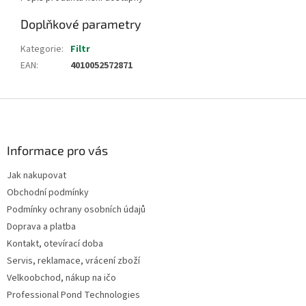
Doplňkové parametry
Kategorie
:
Filtr
EAN
:
4010052572871
Z
á
p
a
Informace pro vás
t
Jak nakupovat
í
Obchodní podmínky
Podmínky ochrany osobních údajů
Doprava a platba
Kontakt, otevírací doba
Servis, reklamace, vrácení zboží
Velkoobchod, nákup na ičo
Professional Pond Technologies