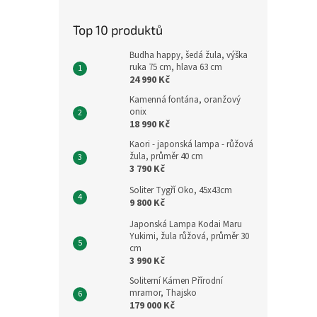
Top 10 produktů
Budha happy, šedá žula, výška
ruka 75 cm, hlava 63 cm
24 990 Kč
Kamenná fontána, oranžový
onix
18 990 Kč
Kaori - japonská lampa - růžová
žula, průměr 40 cm
3 790 Kč
Soliter Tygří Oko, 45x43cm
9 800 Kč
Japonská Lampa Kodai Maru
Yukimi, žula růžová, průměr 30
cm
3 990 Kč
Soliterní Kámen Přírodní
mramor, Thajsko
179 000 Kč