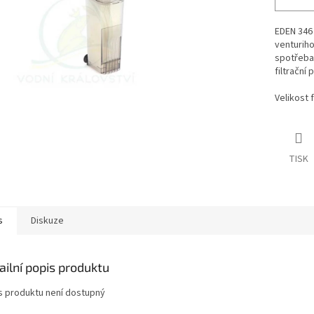
EDEN 346 I
venturiho
spotřeba 
filtrační
Velikost 
TISK
s
Diskuze
ailní popis produktu
s produktu není dostupný