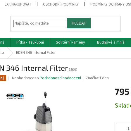
JAK NAKUPOVAT
OBCHODNÍ PODMÍNKY
PODMÍNKY OCHRANY OS
HLEDAT
rns
Pítka - Tsukubai
Solitérní kameny
Budhové a mniši
iltr
EDEN 346 Internal Filter
 346 Internal Filter
1653
Průměrné
Neohodnoceno
Podrobnosti hodnocení
Značka:
Eden
ej
hodnocení
produktu
795
je
0,0
Měrná
Skla
z
cena:
5
hvězdiček.