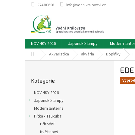
Přejít
774303606
info@vodnikralovstvi.cz
na
obsah
NOVINKY 2026
Japonské lampy
Modern lante
Domů
Akvaristika
akvária
Doplňky
F
P
EDEN
o
Přeskočit
s
Kategorie
kategorie
Výprod
t
r
NOVINKY 2026
a
Japonské lampy
n
Modern lanterns
n
í
Pítka - Tsukubai
p
Přírodní
a
Květinový