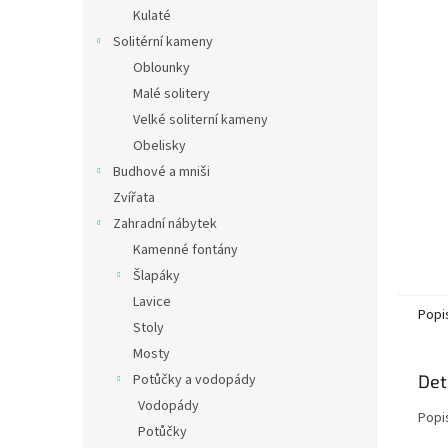
n
Kulaté
e
Solitérní kameny
l
Oblounky
Malé solitery
Velké soliterní kameny
Obelisky
Budhové a mniši
Zvířata
Zahradní nábytek
Kamenné fontány
Šlapáky
Lavice
Popi
Stoly
Mosty
Potůčky a vodopády
Det
Vodopády
Popi
Potůčky