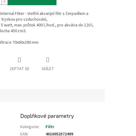
nternal Filter - Vnitřní akvarijní filtr s čerpadlem a
 tryskou pro vzduchování,
5 watt, max. průtok 400 l./hod., pro akvária do 120 l,
 plocha 450 cm3.
filtrace 70x60x290 mm
ZEPTAT SE
SDÍLET
Doplňkové parametry
Kategorie
:
Filtr
EAN
:
4010052572499