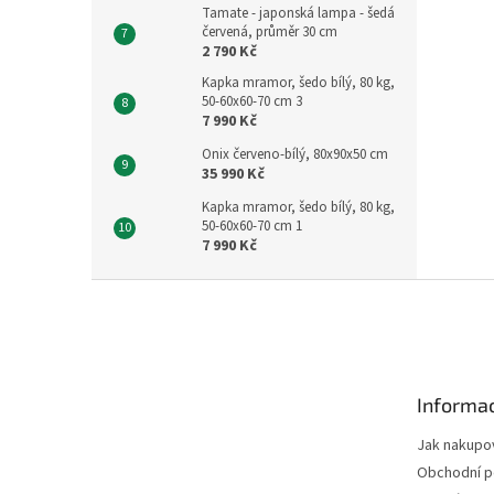
Tamate - japonská lampa - šedá
červená, průměr 30 cm
2 790 Kč
Kapka mramor, šedo bílý, 80 kg,
50-60x60-70 cm 3
7 990 Kč
Onix červeno-bílý, 80x90x50 cm
35 990 Kč
Kapka mramor, šedo bílý, 80 kg,
50-60x60-70 cm 1
7 990 Kč
Z
á
p
a
t
Informac
í
Jak nakupo
Obchodní 