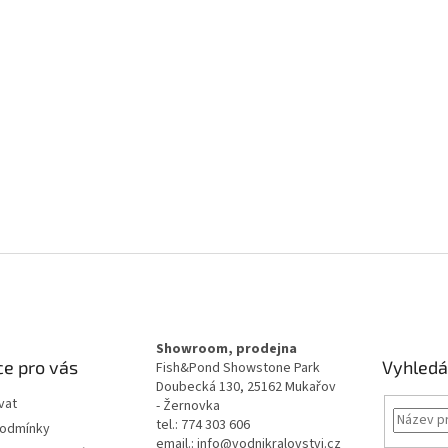
Showroom, prodejna
e pro vás
Vyhledá
Fish&Pond Showstone Park
Doubecká 130, 25162 Mukařov
vat
- Žernovka
tel.: 774 303 606
podmínky
email.: info@vodnikralovstvi.cz