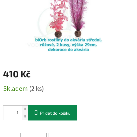
410 Kč
Měrná
Skladem
(2 ks)
cena:
Přidat do košíku