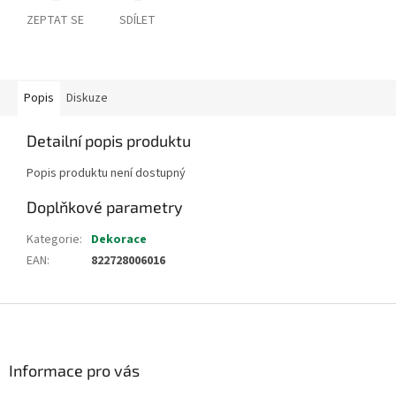
ZEPTAT SE
SDÍLET
Popis
Diskuze
Detailní popis produktu
Popis produktu není dostupný
Doplňkové parametry
Kategorie
:
Dekorace
EAN
:
822728006016
Z
á
p
a
Informace pro vás
t