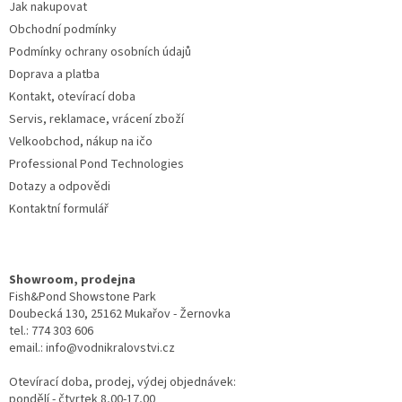
Jak nakupovat
í
Obchodní podmínky
Podmínky ochrany osobních údajů
Doprava a platba
Kontakt, otevírací doba
Servis, reklamace, vrácení zboží
Velkoobchod, nákup na ičo
Professional Pond Technologies
Dotazy a odpovědi
Kontaktní formulář
Showroom, prodejna
Fish&Pond Showstone Park
Doubecká 130, 25162 Mukařov - Žernovka
tel.: 774 303 606
email.: info@vodnikralovstvi.cz
Otevírací doba, prodej, výdej objednávek:
pondělí - čtvrtek 8,00-17,00