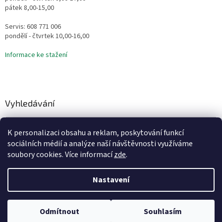
pátek 8,00-15,00
Servis: 608 771 006
pondělí - čtvrtek 10,00-16,00
Informace ke stažení
Vyhledávání
HLEDAT
K personalizaci obsahu a reklam, poskytování funkcí
sociálních médií a analýze naší návštěvnosti využíváme
soubory cookies. Více informací
zde
.
Vytvořil Shoptet
Nastavení
Copyright 2026
Vodní Království
. Všechna práva vyhrazena.
Odmítnout
Souhlasím
Upravit nastavení cookies