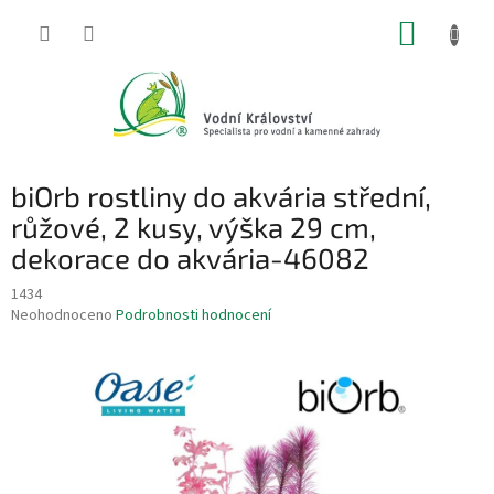
Přejít
NÁKUP
na
obsah
KOŠÍK
biOrb rostliny do akvária střední,
růžové, 2 kusy, výška 29 cm,
dekorace do akvária-46082
1434
Průměrné
Neohodnoceno
Podrobnosti hodnocení
hodnocení
produktu
je
0,0
z
5
hvězdiček.