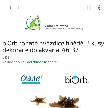
Přejít
NÁKUP
na
obsah
KOŠÍK
biOrb rohaté hvězdice hnědé, 3 kusy,
dekorace do akvária, 46137
1452
Průměrné
Neohodnoceno
Podrobnosti hodnocení
hodnocení
produktu
je
0,0
z
5
hvězdiček.