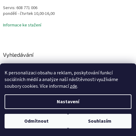
Servis: 608 771 006
pondělí - čtvrtek 10,00-16,00
Informace ke stažení
Vyhledávání
HLEDAT
K personalizaci obsahu a reklam, poskytování funkcí
sociálních médií a analýze naší návštěvnosti využíváme
soubory cookies. Více informací
zde
.
Vytvořil Shoptet
Nastavení
Copyright 2026
Vodní Království
. Všechna práva vyhrazena.
Odmítnout
Souhlasím
Upravit nastavení cookies