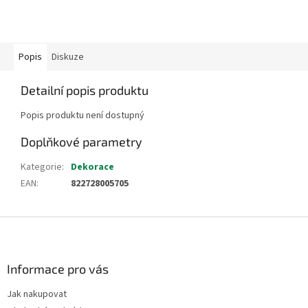
Popis
Diskuze
Detailní popis produktu
Popis produktu není dostupný
Doplňkové parametry
Kategorie
:
Dekorace
EAN
:
822728005705
Z
á
p
a
Informace pro vás
t
Jak nakupovat
í