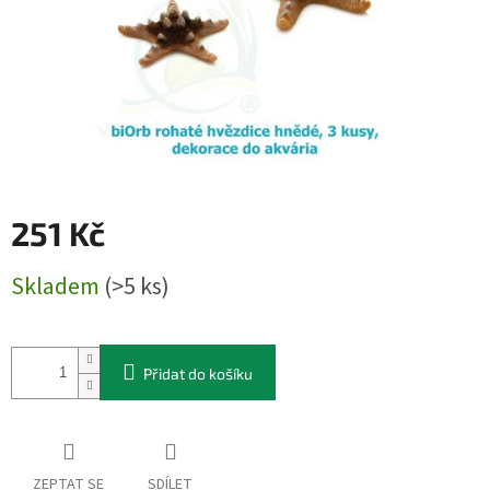
251 Kč
Měrná
Skladem
(>5 ks)
cena:
Přidat do košíku
ZEPTAT SE
SDÍLET