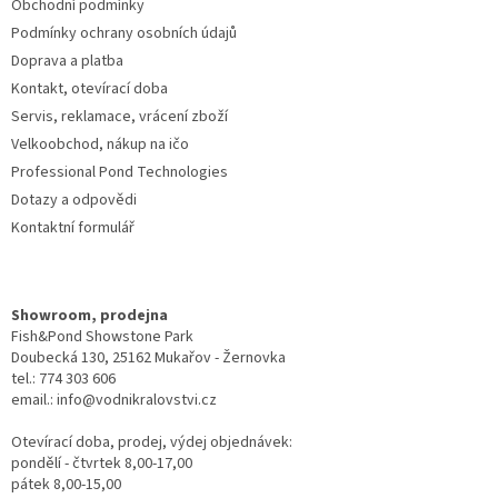
Obchodní podmínky
Podmínky ochrany osobních údajů
Doprava a platba
Kontakt, otevírací doba
Servis, reklamace, vrácení zboží
Velkoobchod, nákup na ičo
Professional Pond Technologies
Dotazy a odpovědi
Kontaktní formulář
Showroom, prodejna
Fish&Pond Showstone Park
Doubecká 130, 25162 Mukařov - Žernovka
tel.: 774 303 606
email.: info@vodnikralovstvi.cz
Otevírací doba, prodej, výdej objednávek:
pondělí - čtvrtek 8,00-17,00
pátek 8,00-15,00