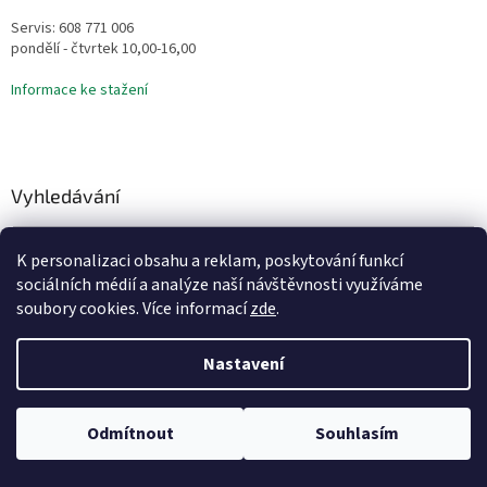
Servis: 608 771 006
pondělí - čtvrtek 10,00-16,00
Informace ke stažení
Vyhledávání
HLEDAT
K personalizaci obsahu a reklam, poskytování funkcí
sociálních médií a analýze naší návštěvnosti využíváme
soubory cookies. Více informací
zde
.
Vytvořil Shoptet
Nastavení
Copyright 2026
Vodní Království
. Všechna práva vyhrazena.
Odmítnout
Souhlasím
Upravit nastavení cookies