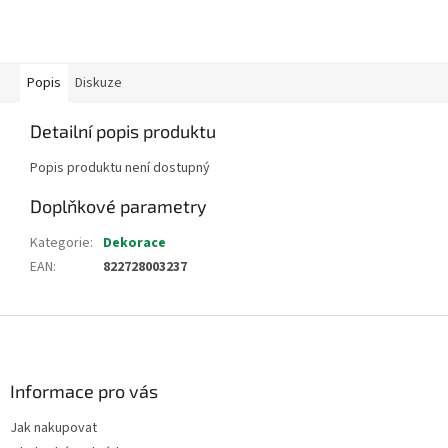
Popis
Diskuze
Detailní popis produktu
Popis produktu není dostupný
Doplňkové parametry
Kategorie
:
Dekorace
EAN
:
822728003237
Z
á
p
a
Informace pro vás
t
Jak nakupovat
í