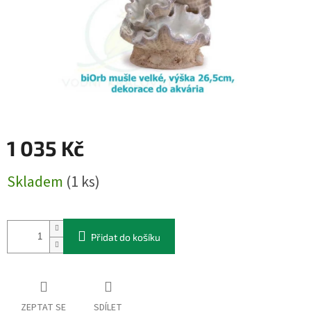
1 035 Kč
Měrná
Skladem
(1 ks)
cena:
Přidat do košíku
ZEPTAT SE
SDÍLET