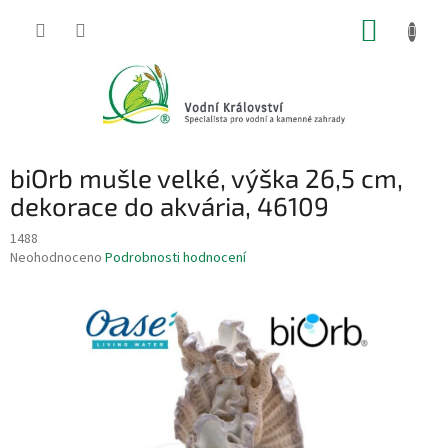
Přejít
NÁKUP
na
obsah
KOŠÍK
biOrb mušle velké, výška 26,5 cm,
dekorace do akvária, 46109
1488
Průměrné
Neohodnoceno
Podrobnosti hodnocení
hodnocení
produktu
je
0,0
z
5
hvězdiček.