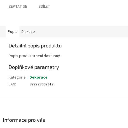
ZEPTAT SE
SDÍLET
Popis
Diskuze
Detailní popis produktu
Popis produktu není dostupný
Doplňkové parametry
Kategorie
:
Dekorace
EAN
:
822728007617
Z
á
p
a
Informace pro vás
t