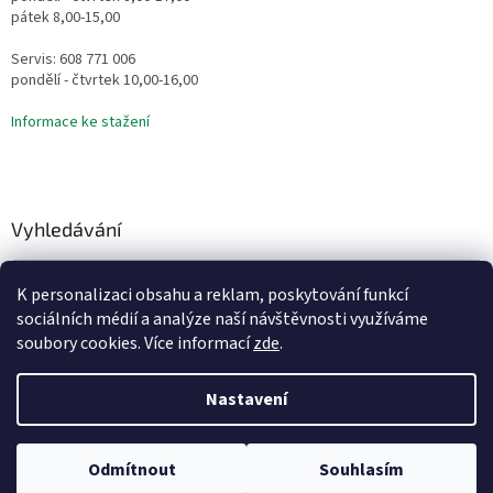
pátek 8,00-15,00
Servis: 608 771 006
pondělí - čtvrtek 10,00-16,00
Informace ke stažení
Vyhledávání
HLEDAT
K personalizaci obsahu a reklam, poskytování funkcí
sociálních médií a analýze naší návštěvnosti využíváme
soubory cookies. Více informací
zde
.
Vytvořil Shoptet
Nastavení
Copyright 2026
Vodní Království
. Všechna práva vyhrazena.
Odmítnout
Souhlasím
Upravit nastavení cookies