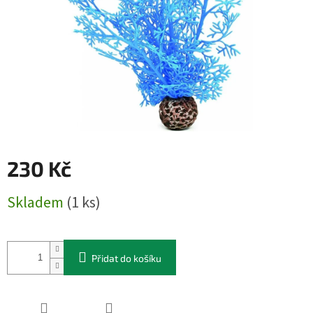
230 Kč
Měrná
Skladem
(1 ks)
cena:
Přidat do košíku