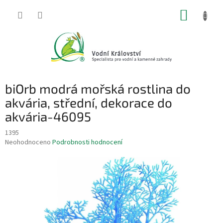
Přejít
NÁKUP
na
obsah
KOŠÍK
biOrb modrá mořská rostlina do
akvária, střední, dekorace do
akvária-46095
1395
Průměrné
Neohodnoceno
Podrobnosti hodnocení
hodnocení
produktu
je
0,0
z
5
hvězdiček.