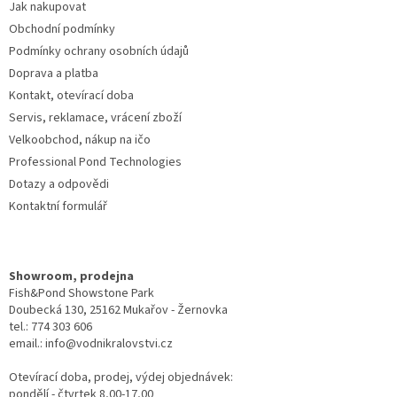
Jak nakupovat
í
Obchodní podmínky
Podmínky ochrany osobních údajů
Doprava a platba
Kontakt, otevírací doba
Servis, reklamace, vrácení zboží
Velkoobchod, nákup na ičo
Professional Pond Technologies
Dotazy a odpovědi
Kontaktní formulář
Showroom, prodejna
Fish&Pond Showstone Park
Doubecká 130, 25162 Mukařov - Žernovka
tel.: 774 303 606
email.: info@vodnikralovstvi.cz
Otevírací doba, prodej, výdej objednávek:
pondělí - čtvrtek 8,00-17,00