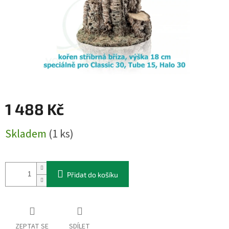
1 488 Kč
Měrná
Skladem
(1 ks)
cena:
Přidat do košíku
ZEPTAT SE
SDÍLET