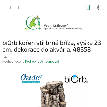
Přejít
NÁKUP
na
obsah
KOŠÍK
biOrb kořen střibrná bříza, výška 23
cm, dekorace do akvária, 48358
1476
Průměrné
Neohodnoceno
Podrobnosti hodnocení
hodnocení
produktu
je
0,0
z
5
hvězdiček.