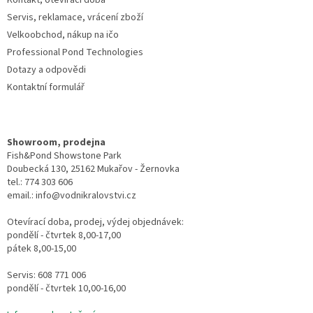
Kontakt, otevírací doba
Servis, reklamace, vrácení zboží
Velkoobchod, nákup na ičo
Professional Pond Technologies
Dotazy a odpovědi
Kontaktní formulář
Showroom, prodejna
Fish&Pond Showstone Park
Doubecká 130, 25162 Mukařov - Žernovka
tel.: 774 303 606
email.: info@vodnikralovstvi.cz
Otevírací doba, prodej, výdej objednávek:
pondělí - čtvrtek 8,00-17,00
pátek 8,00-15,00
Servis: 608 771 006
pondělí - čtvrtek 10,00-16,00