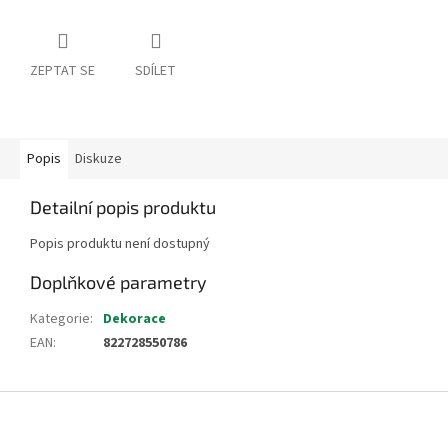
ZEPTAT SE
SDÍLET
Popis
Diskuze
Detailní popis produktu
Popis produktu není dostupný
Doplňkové parametry
Kategorie
:
Dekorace
EAN
:
822728550786
Z
á
p