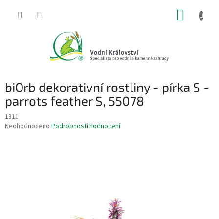
Přejít
NÁKUP
na
obsah
KOŠÍK
biOrb dekorativní rostliny - pírka S -
parrots feather S, 55078
1311
Průměrné
Neohodnoceno
Podrobnosti hodnocení
hodnocení
produktu
je
0,0
z
5
hvězdiček.