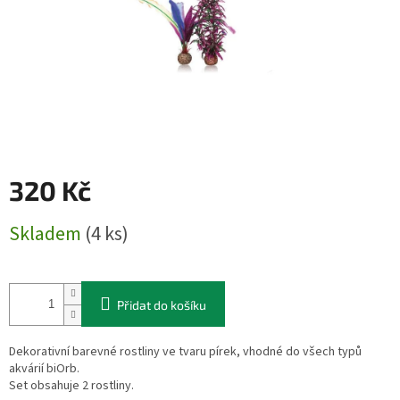
320 Kč
Měrná
Skladem
(4 ks)
cena:
Přidat do košíku
Dekorativní barevné rostliny ve tvaru pírek, vhodné do všech typů
akvárií biOrb.
Set obsahuje 2 rostliny.