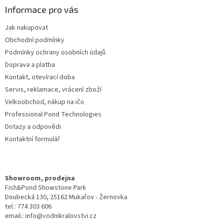
a
Informace pro vás
t
Jak nakupovat
í
Obchodní podmínky
Podmínky ochrany osobních údajů
Doprava a platba
Kontakt, otevírací doba
Servis, reklamace, vrácení zboží
Velkoobchod, nákup na ičo
Professional Pond Technologies
Dotazy a odpovědi
Kontaktní formulář
Showroom, prodejna
Fish&Pond Showstone Park
Doubecká 130, 25162 Mukařov - Žernovka
tel.: 774 303 606
email.: info@vodnikralovstvi.cz