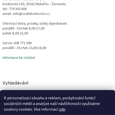
Doubecká 130, 25162 Mukařov - Žernovka
tel.: 774 303 606
email.: info@vodnikralovstvi.cz
Otevírací doba, prodej, výdej objednávek:
pondělí - čtvrtek 8,00-17,00
pátek 8,00-15,00
Servis: 608 771 006
pondělí - čtvrtek 10,00-16,00
Informace ke stažení
Vyhledávání
HLEDAT
K personalizaci obsahu a reklam, poskytování funkcí
sociálních médií a analýze naší návštěvnosti využíváme
soubory cookies. Více informací
zde
.