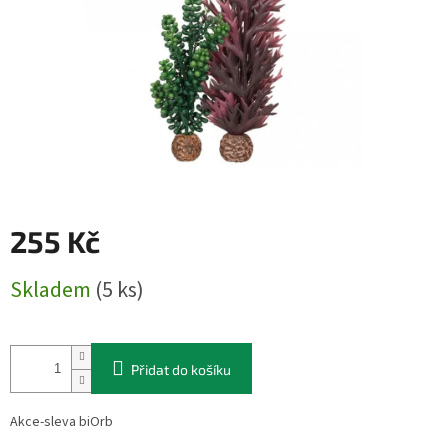
255 Kč
Měrná
Skladem
(5 ks)
cena:
Přidat do košíku
Akce-sleva biOrb