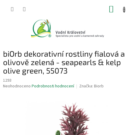
Přejít
NÁKUP
na
obsah
KOŠÍK
biOrb dekorativní rostliny fialová a
olivově zelená - seapearls & kelp
olive green, 55073
1293
Průměrné
Neohodnoceno
Podrobnosti hodnocení
Značka:
Biorb
hodnocení
produktu
je
0,0
z
5
hvězdiček.