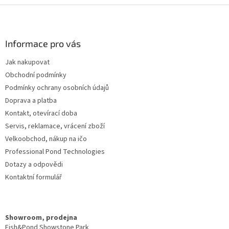
Z
á
p
a
Informace pro vás
t
Jak nakupovat
í
Obchodní podmínky
Podmínky ochrany osobních údajů
Doprava a platba
Kontakt, otevírací doba
Servis, reklamace, vrácení zboží
Velkoobchod, nákup na ičo
Professional Pond Technologies
Dotazy a odpovědi
Kontaktní formulář
Showroom, prodejna
Fish&Pond Showstone Park